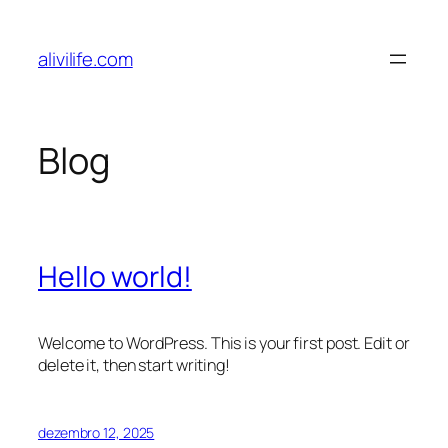
Pular
para
alivilife.com
o
conteúdo
Blog
Hello world!
Welcome to WordPress. This is your first post. Edit or
delete it, then start writing!
dezembro 12, 2025